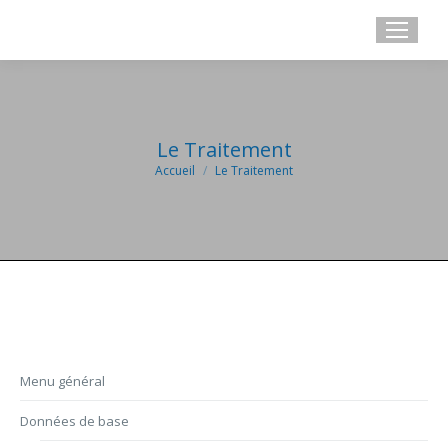
Le Traitement
Accueil
Le Traitement
Vous êtes ici :
Menu général
t
Données de base