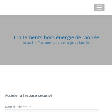
Traitements hors énergie de l’année
Accueil
Traitements hors énergie de l’année
Vous êtes ici :
Accéder à l’espace sécurisé
t
Nom d'utilisateur