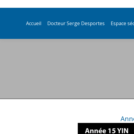
011 322 44 56
sales@yoursite.com
Ac
Accueil
Docteur Serge Desportes
Espace sé
Anné